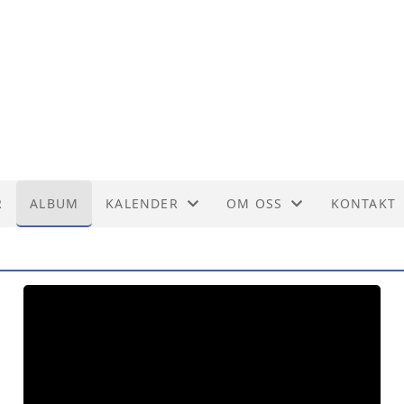
R
ALBUM
KALENDER
OM OSS
KONTAKT
KALENDER
AKTIVITETER
KONTAKT
LISTE
FORENINGSDRIFT
STYRET
VEDTEKTER
TLF. MED
HISTORIE