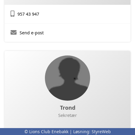
957 43 947
Send e-post
Trond
Sekretær
© Lions Club Enebakk | Løsning:
StyreWeb